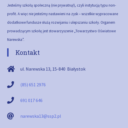
Jesteśmy szkołą społeczną (nie prywatną!), czyli instytucją typu non-
profit. A więc nie jesteśmy nastawieni na zysk – wszelkie wypracowane
dodatkowe fundusze służą rozwijaniu i ulepszaniu szkoły.
Organem
prowadzącym szkołę jest stowarzyszenie „Towarzystwo Oświatowe
Narewska”.
Kontakt
ul. Narewska 13
,
15-840
Białystok
(85) 651 2976
691 017 646
narewska13@ssp2.pl