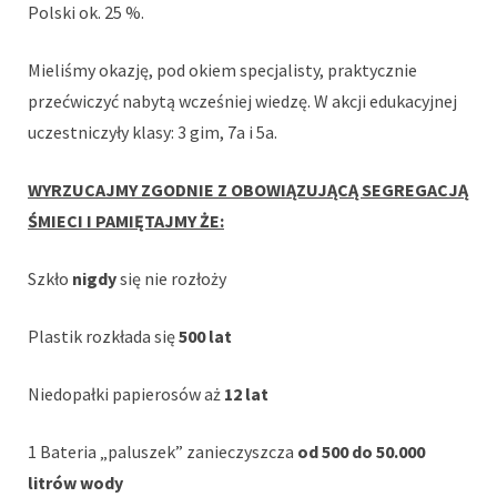
Polski ok. 25 %.
Mieliśmy okazję, pod okiem specjalisty, praktycznie
przećwiczyć nabytą wcześniej wiedzę. W akcji edukacyjnej
uczestniczyły klasy: 3 gim, 7a i 5a.
WYRZUCAJMY ZGODNIE Z OBOWIĄZUJĄCĄ SEGREGACJĄ
ŚMIECI I PAMIĘTAJMY ŻE:
Szkło
nigdy
się nie rozłoży
Plastik rozkłada się
500 lat
Niedopałki papierosów aż
12 lat
1 Bateria „paluszek” zanieczyszcza
od 500 do 50.000
litrów wody