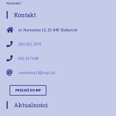
Narewska”.
Kontakt
ul. Narewska 13
,
15-840
Białystok
(85) 651 2976
691 017 646
narewska13@ssp2.pl
PRZEJDŹ DO BIP
Aktualności