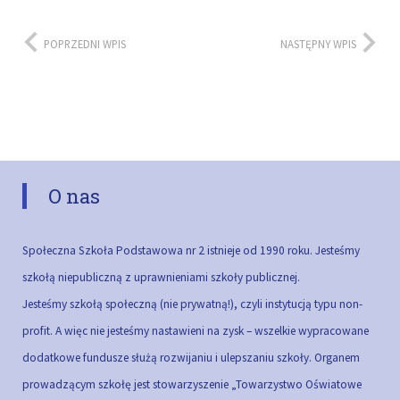
POPRZEDNI WPIS
NASTĘPNY WPIS
O nas
Społeczna Szkoła Podstawowa nr 2 istnieje od 1990 roku. Jesteśmy
szkołą niepubliczną z uprawnieniami szkoły publicznej.
Jesteśmy szkołą społeczną (nie prywatną!), czyli instytucją typu non-
profit. A więc nie jesteśmy nastawieni na zysk – wszelkie wypracowane
dodatkowe fundusze służą rozwijaniu i ulepszaniu szkoły.
Organem
prowadzącym szkołę jest stowarzyszenie „Towarzystwo Oświatowe