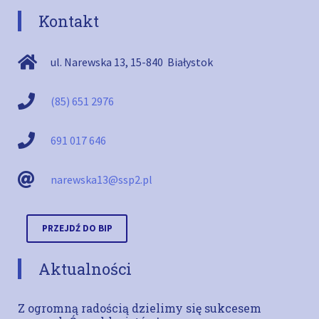
Kontakt
ul. Narewska 13
,
15-840
Białystok
(85) 651 2976
691 017 646
narewska13@ssp2.pl
PRZEJDŹ DO BIP
Aktualności
Z ogromną radością dzielimy się sukcesem