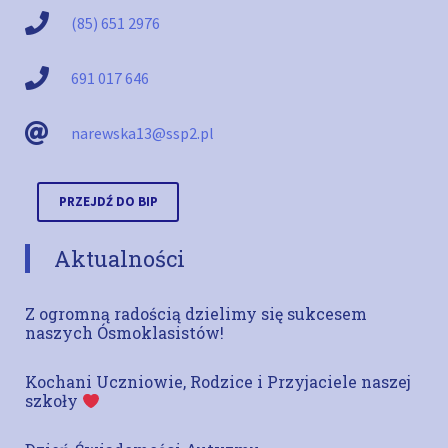
(85) 651 2976
691 017 646
narewska13@ssp2.pl
PRZEJDŹ DO BIP
Aktualności
Z ogromną radością dzielimy się sukcesem
naszych Ósmoklasistów!
Kochani Uczniowie, Rodzice i Przyjaciele naszej
szkoły