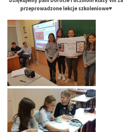
Dziękujemy pani Dorocie i uczniom klasy VIII za
przeprowadzone lekcje szkoleniowe♥