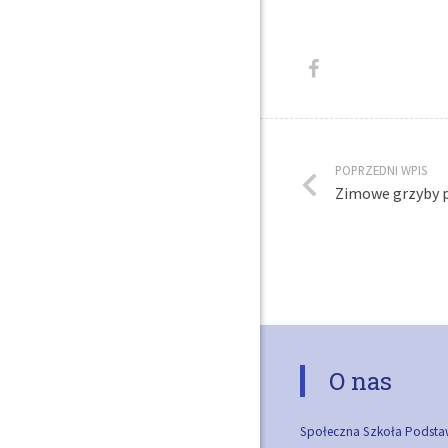
POPRZEDNI WPIS
Zimowe grzyby p
O nas
Społeczna Szkoła Podsta