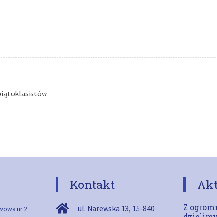
iątoklasistów
Kontakt
Akt
Z ogromn
ul. Narewska 13
,
15-840
wowa nr 2
dzielimy