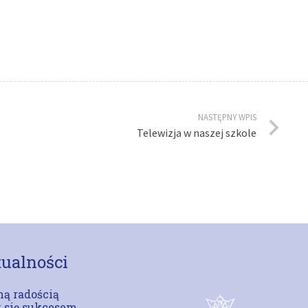
NASTĘPNY WPIS
Telewizja w naszej szkole
ualności
ą radością
 się sukcesem